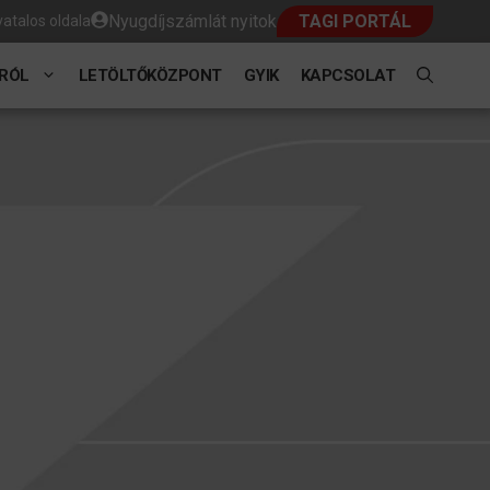
Nyugdíjszámlát nyitok
TAGI PORTÁL
atalos oldala
RÓL
LETÖLTŐKÖZPONT
GYIK
KAPCSOLAT