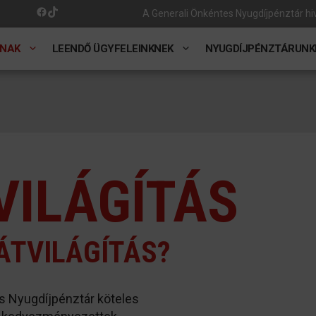
Facebook
TikTok
A Generali Önkéntes Nyugdíjpénztár hiv
NAK
LEENDŐ ÜGYFELEINKNEK
NYUGDÍJPÉNZTÁRUNK
VILÁGÍTÁS
ÁTVILÁGÍTÁS?
es Nyugdíjpénztár köteles