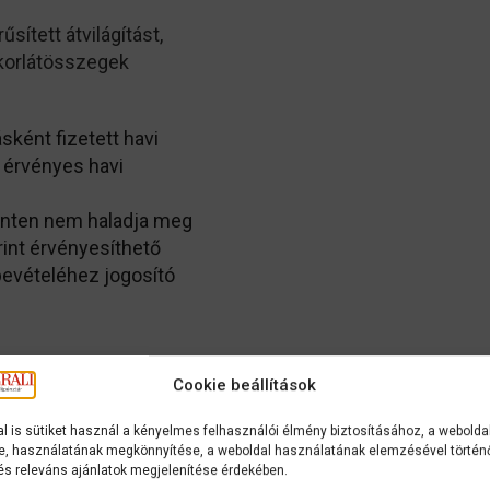
ített átvilágítást,
 korlátösszegek
sként fizetett havi
 érvényes havi
zinten nem haladja meg
int érvényesíthető
evételéhez jogosító
Cookie beállítások
l is sütiket használ a kényelmes felhasználói élmény biztosításához, a webolda
, használatának megkönnyítése, a weboldal használatának elemzésével történ
és releváns ajánlatok megjelenítése érdekében.