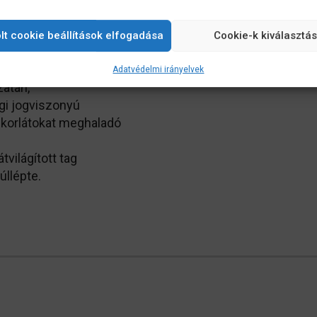
lt cookie beállítások elfogadása
Cookie-k kiválasztá
zetési korlátokat
Adatvédelmi irányelvek
zatán,
gi jogviszonyú
 korlátokat meghaladó
tvilágított tag
úllépte.