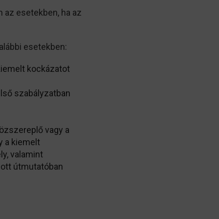
n az esetekben, ha az
alábbi esetekben:
kiemelt kockázatot
első szabályzatban
közszereplő vagy a
y a kiemelt
y, valamint
adott útmutatóban