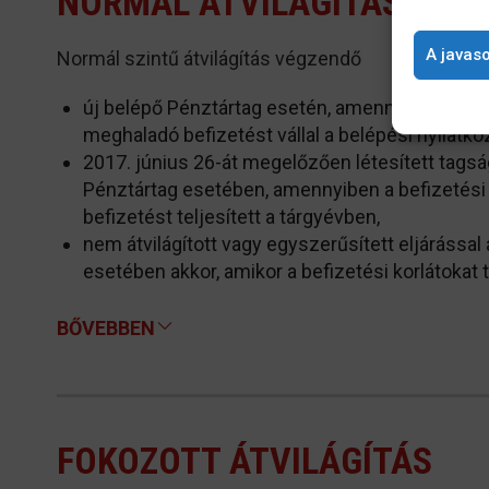
NORMÁL ÁTVILÁGÍTÁS
A javaso
Normál szintű átvilágítás végzendő
új belépő Pénztártag esetén, amennyiben a befi
meghaladó befizetést vállal a belépési nyilatko
2017. június 26-át megelőzően létesített tagsá
Pénztártag esetében, amennyiben a befizetési
befizetést teljesített a tárgyévben,
nem átvilágított vagy egyszerűsített eljárással á
esetében akkor, amikor a befizetési korlátokat t
BŐVEBBEN
FOKOZOTT ÁTVILÁGÍTÁS