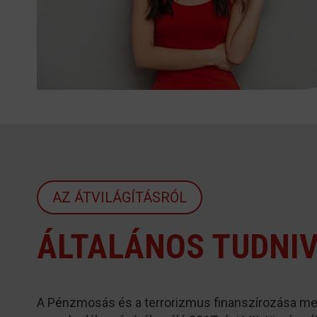
AZ ÁTVILÁGÍTÁSRÓL
ÁLTALÁNOS TUDNI
A Pénzmosás és a terrorizmus finanszírozása me