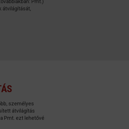
(továbbiakban: Pmt.)
átvilágítását,
TÁS
őbb, személyes
ett átvilágítás
 a Pmt. ezt lehetővé