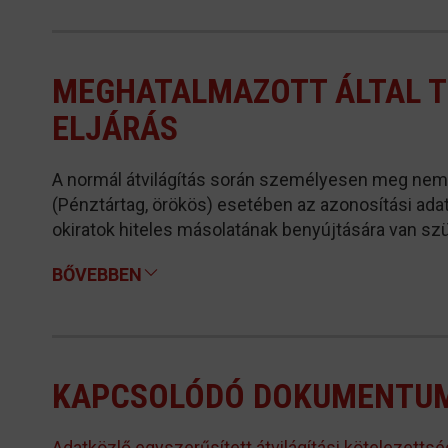
MEGHATALMAZOTT ÁLTAL 
ELJÁRÁS
A normál átvilágítás során személyesen meg nem 
(Pénztártag, örökös) esetében az azonosítási ada
okiratok hiteles másolatának benyújtására van sz
BŐVEBBEN
KAPCSOLÓDÓ DOKUMENTU
Adatközlő egyszerűsített átvilágítási kötelezetts