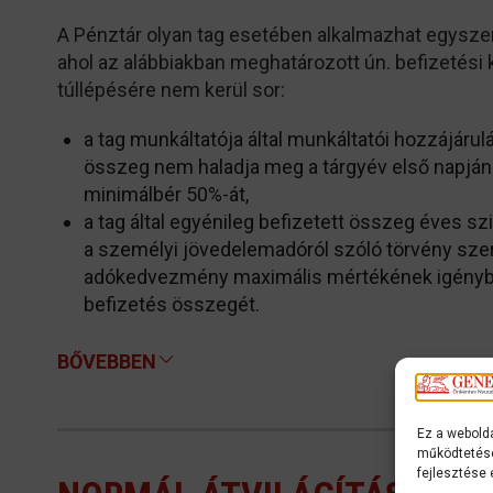
A Pénztár olyan tag esetében alkalmazhat egyszerűs
ahol az alábbiakban meghatározott ún. befizetési
túllépésére nem kerül sor:
a tag munkáltatója által munkáltatói hozzájárulá
összeg nem haladja meg a tárgyév első napján
minimálbér 50%-át,
a tag által egyénileg befizetett összeg éves s
a személyi jövedelemadóról szóló törvény szer
adókedvezmény maximális mértékének igényb
befizetés összegét.
BŐVEBBEN
Ez a webolda
működtetése
fejlesztése 