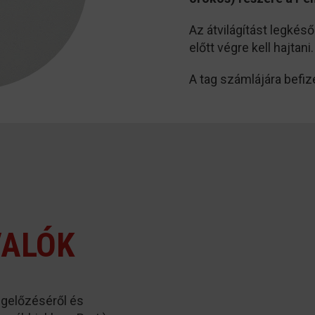
Az átvilágítást legkés
előtt végre kell hajtani.
A tag számlájára befiz
VALÓK
gelőzéséről és