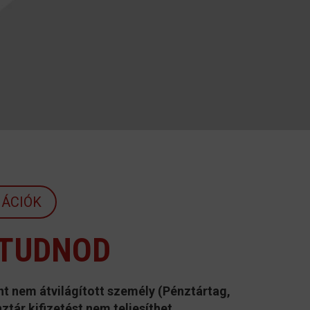
ÁCIÓK
 TUDNOD
int nem átvilágított személy (Pénztártag,
ztár kifizetést nem teljesíthet.