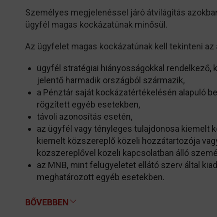
Személyes megjelenéssel járó átvilágítás azokba
ügyfél magas kockázatúnak minősül.
Az ügyfelet magas kockázatúnak kell tekinteni az 
ügyfél stratégiai hiányosságokkal rendelkező, 
jelentő harmadik országból származik,
a Pénztár saját kockázatértékelésén alapuló b
rögzített egyéb esetekben,
távoli azonosítás esetén,
az ügyfél vagy tényleges tulajdonosa kiemelt 
kiemelt közszereplő közeli hozzátartozója vag
közszereplővel közeli kapcsolatban álló személ
az MNB, mint felügyeletet ellátó szerv által ki
meghatározott egyéb esetekben.
BŐVEBBEN