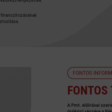
k, kedvezményezettek
s finanszírozásának
ztosítása.
FONTOS INFORM
FONTOS
A Pmt. előírásai szer
örökös) részére a Pén