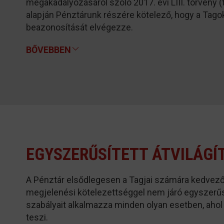
megakadályozásáról szóló 2017. évi LIII. törvény 
alapján Pénztárunk részére kötelező, hogy a Tagok 
beazonosítását elvégezze.
BŐVEBBEN
EGYSZERŰSÍTETT ÁTVILÁGÍ
A Pénztár elsődlegesen a Tagjai számára kedvez
megjelenési kötelezettséggel nem járó egyszerűsít
szabályait alkalmazza minden olyan esetben, ahol
teszi.