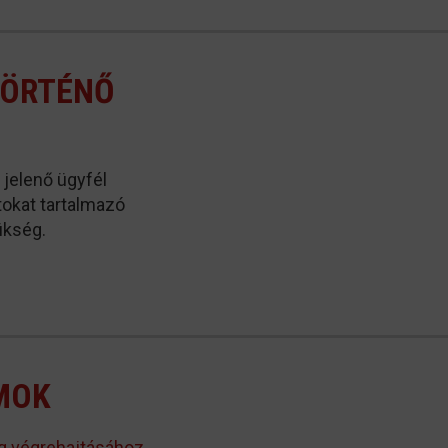
TÖRTÉNŐ
jelenő ügyfél
tokat tartalmazó
ükség.
MOK
ég végrehajtásához