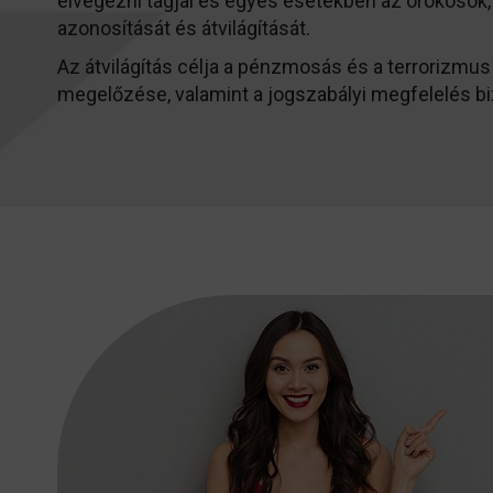
elvégezni tagjai és egyes esetekben az örökösö
azonosítását és átvilágítását.
Az átvilágítás célja a pénzmosás és a terrorizmu
megelőzése, valamint a jogszabályi megfelelés bi