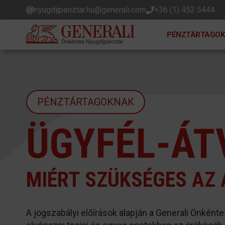
Kilépés
nyugdijpenztar.hu@generali.com
+36 (1) 452 5444
a
tartalomba
PÉNZTÁRTAGOK
PÉNZTÁRTAGOKNAK
ÜGYFÉL-ÁT
MIÉRT SZÜKSÉGES AZ 
A jogszabályi előírások alapján a Generali Önként