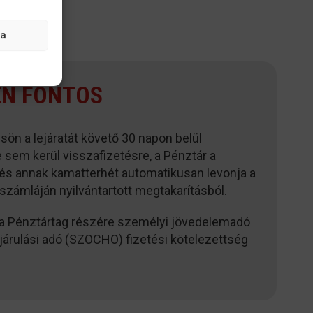
sa
N FONTOS
ön a lejáratát követő 30 napon belül
e sem kerül visszafizetésre, a Pénztár a
és annak kamatterhét automatikusan levonja a
számláján nyilvántartott megtakarításból.
a Pénztártag részére személyi jövedelemadó
járulási adó (SZOCHO) fizetési kötelezettség