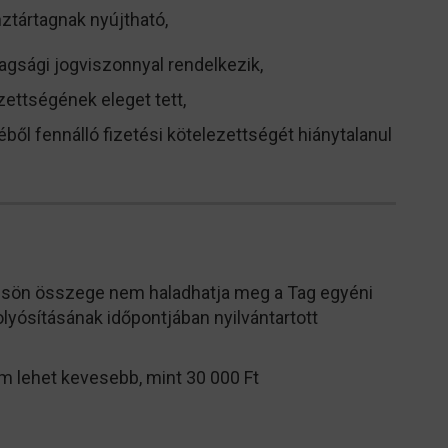
ztártagnak nyújtható,
tagsági jogviszonnyal rendelkezik,
ezettségének eleget tett,
éből fennálló fizetési kötelezettségét hiánytalanul
ölcsön összege nem haladhatja meg a Tag egyéni
lyósításának időpontjában nyilvántartott
 lehet kevesebb, mint 30 000 Ft