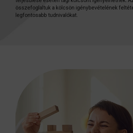
teljesülése esetén tagi kölcsönt igényelhetnek. Az
összefoglaltuk a kölcsön igénybevételének feltétel
legfontosabb tudnivalókat.