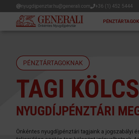
Kilépés
nyugdijpenztar.hu@generali.com
+36 (1) 452 5444
a
tartalomba
PÉNZTÁRTAGOK
PÉNZTÁRTAGOKNAK
TAGI KÖLC
NYUGDÍJPÉNZTÁRI ME
Önkéntes nyugdíjpénztári tagjaink a jogszabályi és