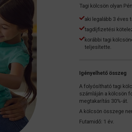
Tagi kölcsön olyan Pén
aki legalább 3 éves 
tagdíjfizetési kötel
korábbi tagi kölcsön
teljesítette.
Igényelhető összeg
A folyósítható tagi k
számláján a kölcsön fo
megtakarítás 30%-át.
A kölcsön összege nem
Futamidő: 1 év.