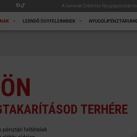
Facebook
TikTok
A Generali Önkéntes Nyugdíjpénztár hiv
NAK
LEENDŐ ÜGYFELEINKNEK
NYUGDÍJPÉNZTÁRUNK
SÖN
GTAKARÍTÁSOD TERHÉRE
 pénztári feltételek