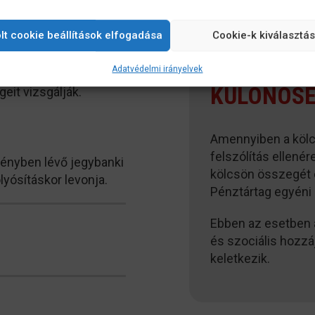
lt cookie beállítások elfogadása
Cookie-k kiválasztá
lelős vezető, illetve a
Adatvédelmi irányelvek
yújtás feltételeinek
KÜLÖNÖSE
eit vizsgálják.
Amennyiben a kölcs
felszólítás ellenér
vényben lévő jegybanki
kölcsön összegét 
lyósításkor levonja.
Pénztártag egyéni 
Ebben az esetben 
és szociális hozzá
keletkezik.