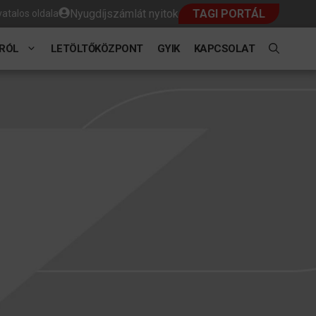
Nyugdíjszámlát nyitok
TAGI PORTÁL
atalos oldala
RÓL
LETÖLTŐKÖZPONT
GYIK
KAPCSOLAT