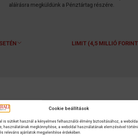
aláírásra megküldünk a Pénztártag részére.
ESETÉN
LIMIT (4,5 MILLIÓ FORIN
Cookie beállítások
l is sütiket használ a kényelmes felhasználói élmény biztosításához, a webolda
ÓK
, használatának megkönnyítése, a weboldal használatának elemzésével történ
és releváns ajánlatok megjelenítése érdekében.