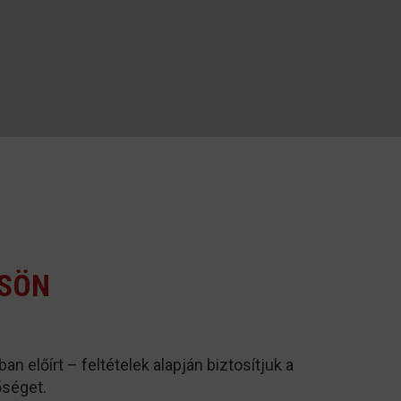
CSÖN
an előírt – feltételek alapján biztosítjuk a
őséget.