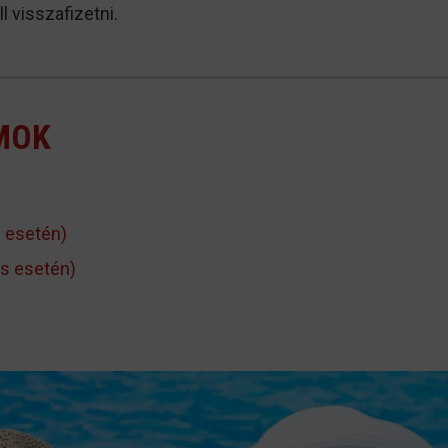
 visszafizetni.
MOK
és esetén)
tés esetén)