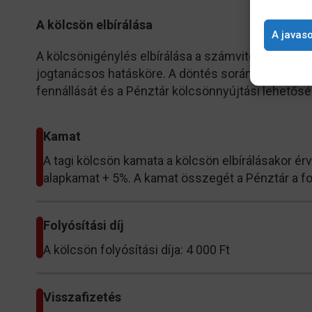
A kölcsön elbírálása
A javaso
A kölcsönigénylés elbírálása a számviteli rendért fe
jogtanácsos hatásköre. A döntés során a kölcsönn
fennállását és a Pénztár kölcsönnyújtási lehetőség
Kamat
A tagi kölcsön kamata a kölcsön elbírálásakor ér
alapkamat + 5%. A kamat összegét a Pénztár a fo
Folyósítási díj
A kölcsön folyósítási díja: 4 000 Ft
Visszafizetés