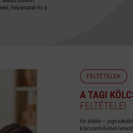
 alábbi oldalon
eit, folyamatát és a
FELTÉTELEK
A TAGI KÖL
FELTÉTELEI
Az alábbi – jogszabályb
kölcsönfelvételi lehet