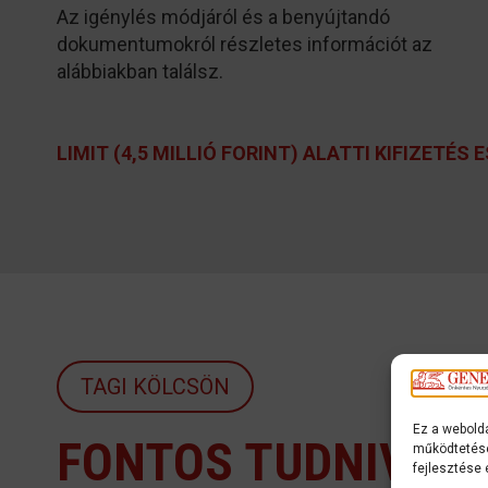
Az igénylés módjáról és a benyújtandó
dokumentumokról részletes információt az
alábbiakban találsz.
LIMIT (4,5 MILLIÓ FORINT) ALATTI KIFIZETÉS 
TAGI KÖLCSÖN
Ez a webolda
FONTOS TUDNIVAL
működtetése
fejlesztése 