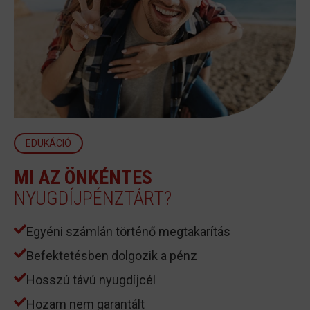
EDUKÁCIÓ
MI AZ ÖNKÉNTES
NYUGDÍJPÉNZTÁRT?
Egyéni számlán történő megtakarítás
Befektetésben dolgozik a pénz
Hosszú távú nyugdíjcél
Hozam nem garantált