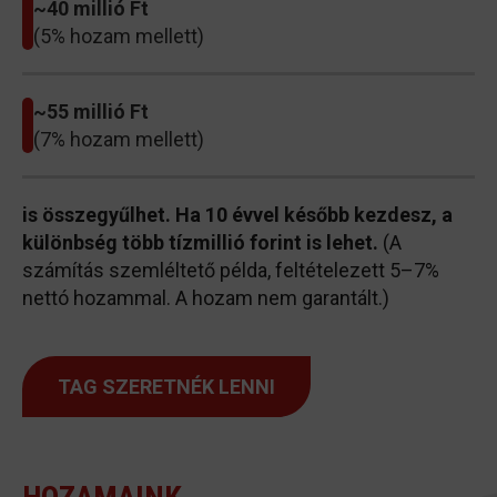
~40 millió Ft
(5% hozam mellett)
~55 millió Ft
(7% hozam mellett)
is összegyűlhet. Ha 10 évvel később kezdesz, a
különbség több tízmillió forint is lehet.
(A
számítás szemléltető példa, feltételezett 5–7%
nettó hozammal. A hozam nem garantált.)
TAG SZERETNÉK LENNI