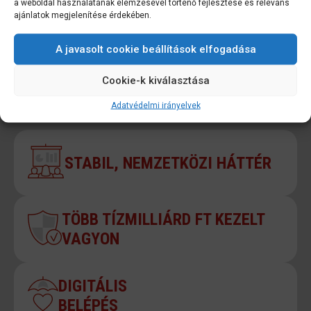
a weboldal használatának elemzésével történő fejlesztése és releváns
ajánlatok megjelenítése érdekében.
A LEGJOBB VÁLASZTÁS
A javasolt cookie beállítások elfogadása
MIÉRT A GENERALI
Cookie-k kiválasztása
NYUGDÍJPÉNZTÁR?
Adatvédelmi irányelvek
STABIL, NEMZETKÖZI HÁTTÉR
TÖBB TÍZMILLIÁRD FT KEZELT
VAGYON
DIGITÁLIS
BELÉPÉS