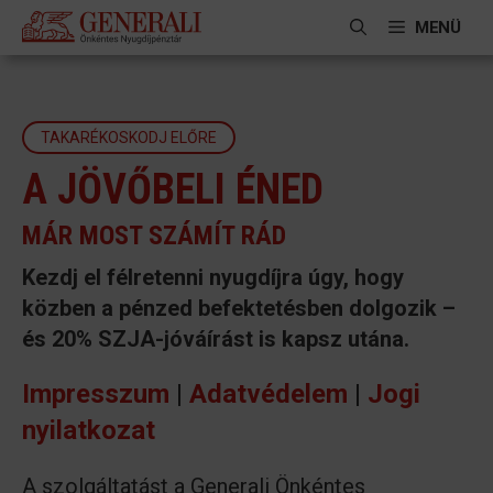
Kilépés
MENÜ
a
tartalomba
TAKARÉKOSKODJ ELŐRE
A JÖVŐBELI ÉNED
MÁR MOST SZÁMÍT RÁD
Kezdj el félretenni nyugdíjra úgy, hogy
közben a pénzed befektetésben dolgozik –
és 20% SZJA-jóváírást is kapsz utána.
Impresszum
|
Adatvédelem
|
Jogi
nyilatkozat
A szolgáltatást a Generali Önkéntes