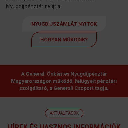
Nyugdíjpénztár nyújtja.
NYUGDÍJSZÁMLÁT NYITOK
HOGYAN MŰKÖDIK?
A Generali Önkéntes Nyugdíjpénztár
Magyarországon működő, felügyelt pénztári
szolgáltató, a Generali Csoport tagja.
AKTUALITÁSOK
HÍREK ÉS HASZNOS INFORMÁCIÓK