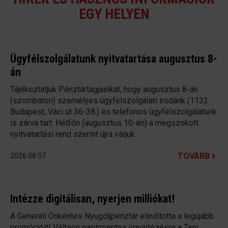
EGY HELYEN
Ügyfélszolgálatunk nyitvatartása augusztus 8-
án
Tájékoztatjuk Pénztártagjainkat, hogy augusztus 8-án
(szombaton) személyes ügyfélszolgálati irodánk (1132
Budapest, Váci út 36-38.) és telefonos ügyfélszolgálatunk
is zárva tart. Hétfőn (augusztus 10-én) a megszokott
nyitvatartási rend szerint újra várjuk
TOVÁBB
2026.08.07.
Intézze digitálisan, nyerjen milliókat!
A Generali Önkéntes Nyugdíjpénztár elindította a legújabb
promócióit! Váltson papírmentes ügyintézésre a Tagi