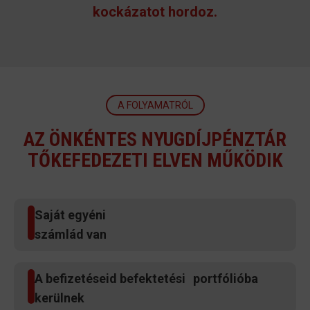
kockázatot hordoz.
A FOLYAMATRÓL
AZ ÖNKÉNTES NYUGDÍJPÉNZTÁR
TŐKEFEDEZETI ELVEN MŰKÖDIK
Saját egyéni
számlád van
A befizetéseid befektetési portfólióba
kerülnek