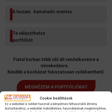
A hozam kamatadó-mentes
Te választhatsz
portfóliót
Fiatal korban több idő áll rendelkezésre a
növekedésre.
Később a kockázat fokozatosan csökkenthető.
MEGNÉZEM A PORTFÓLIÓKAT
Cookie beállítások
Ez a weboldal is sütiket használ a kényelmes felhasználói élmény
biztosításához, a weboldal működtetése, használatának megkönnyítése,