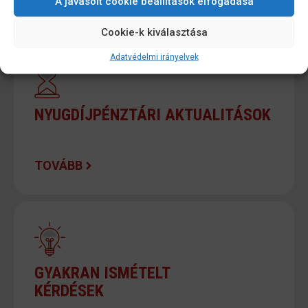
A javasolt cookie beállítások elfogadása
Cookie-k kiválasztása
Adatvédelmi irányelvek
NYUGDÍJPÉNZTÁRI AKTUALITÁSOK
TOVÁBB
GYAKRAN ISMÉTELT
KÉRDÉSEK