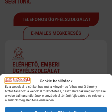
SEGÍTÜNK.
TELEFONOS ÜGYFÉLSZOLGÁLAT
E-MAILES MEGKERESÉS
ELÉRHETŐ, EMBERI
ÜGYFÉLSZOLGÁLAT
Cookie beállítások
96% feletti hívásfogadási arány, e-mailes
Ez a weboldal is sütiket használ a kényelmes felhasználói élmény
megkeresésekre és visszahívásokra
biztosításához, a weboldal működtetése, használatának megkönnyítése,
a weboldal használatának elemzésével történő fejlesztése és releváns
jellemzően 24 órán belüli válasz.
ajánlatok megjelenítése érdekében.