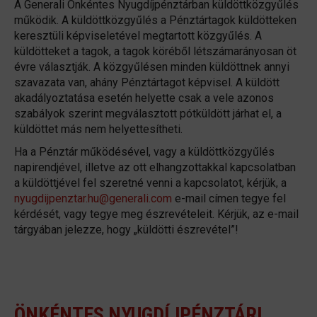
A Generali Önkéntes Nyugdíjpénztárban küldöttközgyűlés
működik. A küldöttközgyűlés a Pénztártagok küldötteken
keresztüli képviseletével megtartott közgyűlés. A
küldötteket a tagok, a tagok köréből létszámarányosan öt
évre választják. A közgyűlésen minden küldöttnek annyi
szavazata van, ahány Pénztártagot képvisel. A küldött
akadályoztatása esetén helyette csak a vele azonos
szabályok szerint megválasztott pótküldött járhat el, a
küldöttet más nem helyettesítheti.
Ha a Pénztár működésével, vagy a küldöttközgyűlés
napirendjével, illetve az ott elhangzottakkal kapcsolatban
a küldöttjével fel szeretné venni a kapcsolatot, kérjük, a
nyugdijpenztar.hu@generali.com
e-mail címen tegye fel
kérdését, vagy tegye meg észrevételeit. Kérjük, az e-mail
tárgyában jelezze, hogy „küldötti észrevétel”!
ÖNKÉNTES NYUGDÍJPÉNZTÁRI