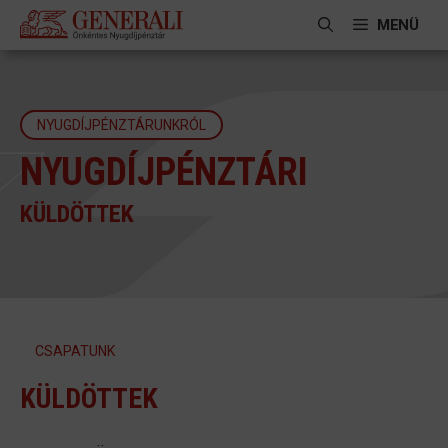
Kilépés
MENÜ
a
tartalomba
NYUGDÍJPÉNZTÁRUNKRÓL
NYUGDÍJPÉNZTÁRI
KÜLDÖTTEK
CSAPATUNK
KÜLDÖTTEK