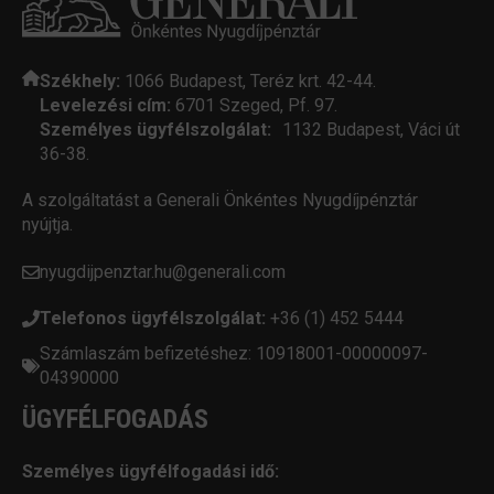
Székhely:
1066 Budapest, Teréz krt. 42-44.
Levelezési cím:
6701 Szeged, Pf. 97.
Személyes ügyfélszolgálat:
1132 Budapest, Váci út
36-38.
A szolgáltatást a Generali Önkéntes Nyugdíjpénztár
nyújtja.
nyugdijpenztar.hu@generali.com
Telefonos ügyfélszolgálat:
+36 (1) 452 5444
Számlaszám befizetéshez: 10918001-00000097-
04390000
ÜGYFÉLFOGADÁS
Személyes ügyfélfogadási idő: