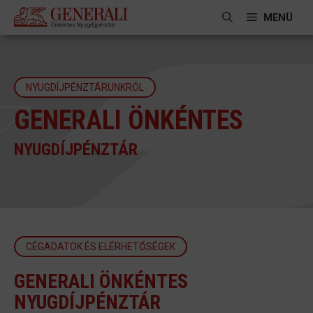
Kilépés
MENÜ
a
tartalomba
NYUGDÍJPÉNZTÁRUNKRÓL
GENERALI ÖNKÉNTES
NYUGDÍJPÉNZTÁR
CÉGADATOK ÉS ELÉRHETŐSÉGEK
GENERALI ÖNKÉNTES
NYUGDÍJPÉNZTÁR