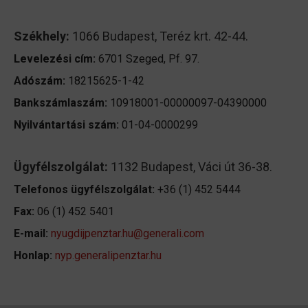
Székhely:
1066 Budapest, Teréz krt. 42-44.
Levelezési cím:
6701 Szeged, Pf. 97.
Adószám:
18215625-1-42
Bankszámlaszám:
10918001-00000097-04390000
Nyilvántartási szám:
01-04-0000299
Ügyfélszolgálat:
1132 Budapest, Váci út 36-38.
Telefonos ügyfélszolgálat:
+36 (1) 452 5444
Fax:
06 (1) 452 5401
E-mail:
nyugdijpenztar.hu@generali.com
Honlap:
nyp.generalipenztar.hu