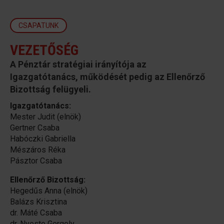
CSAPATUNK
VEZETŐSÉG
A Pénztár stratégiai irányítója az
Igazgatótanács, működését pedig az Ellenőrző
Bizottság felügyeli.
Igazgatótanács:
Mester Judit (elnök)
Gertner Csaba
Habóczki Gabriella
Mészáros Réka
Pásztor Csaba
Ellenőrző Bizottság:
Hegedűs Anna (elnök)
Balázs Krisztina
dr. Máté Csaba
dr. Nyeste Gergely