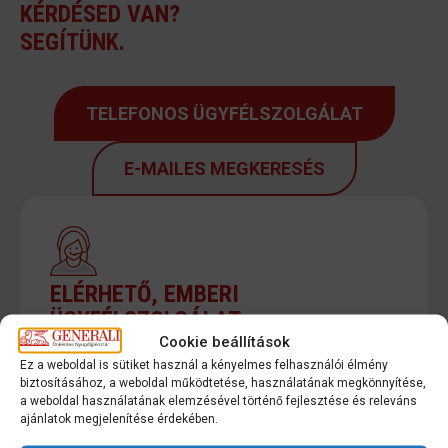
KÉRDÉSED VAN?
SEGÍTÜNK.
TELEFONOS ÜGYFÉLSZOLGÁLAT
E-MAILES MEGKERESÉS
ELÉRHETŐ, EMBERI
ÜGYFÉLSZOLGÁLAT
Cookie beállítások
96% feletti hívásfogadási arány, e-mailes
Ez a weboldal is sütiket használ a kényelmes felhasználói élmény
biztosításához, a weboldal működtetése, használatának megkönnyítése,
megkeresésekre és visszahívásokra
a weboldal használatának elemzésével történő fejlesztése és releváns
jellemzően 24 órán belüli válasz.
ajánlatok megjelenítése érdekében.