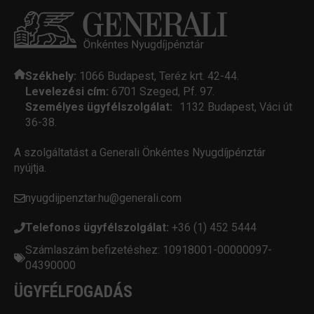
Székhely:
1066 Budapest, Teréz krt. 42-44.
Levelezési cím:
6701 Szeged, Pf. 97.
Személyes ügyfélszolgálat:
1132 Budapest, Váci út
36-38.
A szolgáltatást a Generali Önkéntes Nyugdíjpénztár
nyújtja.
nyugdijpenztar.hu@generali.com
Telefonos ügyfélszolgálat:
+36 (1) 452 5444
Számlaszám befizetéshez: 10918001-00000097-
04390000
ÜGYFÉLFOGADÁS