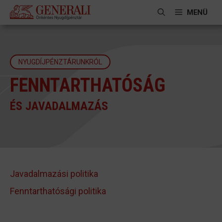
Kilépés
MENÜ
a
tartalomba
NYUGDÍJPÉNZTÁRUNKRÓL
FENNTARTHATÓSÁG
ÉS JAVADALMAZÁS
Javadalmazási politika
Fenntarthatósági politika