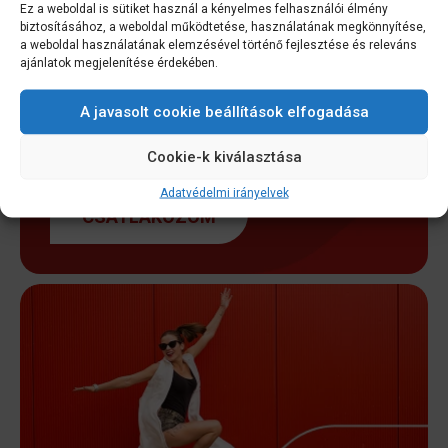
Ez a weboldal is sütiket használ a kényelmes felhasználói élmény
TOVÁBB
biztosításához, a weboldal működtetése, használatának megkönnyítése,
a weboldal használatának elemzésével történő fejlesztése és releváns
ajánlatok megjelenítése érdekében.
A javasolt cookie beállítások elfogadása
CSATLAKOZZ HOZZÁNK
FACEBOOKON IS!
Cookie-k kiválasztása
Adatvédelmi irányelvek
CSATLAKOZOM