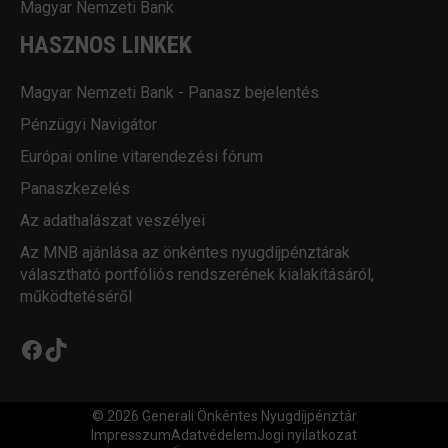
Magyar Nemzeti Bank
HASZNOS LINKEK
Magyar Nemzeti Bank - Panasz bejelentés
Pénzügyi Navigátor
Európai online vitarendezési fórum
Panaszkezelés
Az adathalászat veszélyei
Az MNB ajánlása az önkéntes nyugdíjpénztárak
választható portfóliós rendszerének kialakításáról,
működtetéséről
Facebook
TikTok
© 2026 Generali Önkéntes Nyugdíjpénztár
Impresszum
Adatvédelem
Jogi nyilatkozat