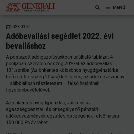
Kilépés
MENÜ
a
tartalomba
2023.01.31.
Adóbevallási segédlet 2022. évi
bevalláshoz
A postázott adóigazolásunkban található táblázat 4.
pontjában szereplő összeg 20%-át az adóbevallás
131.sorába (Az önkéntes kölcsönös nyugdíjpénztárba
befizetett összeg 20%-a) kell beírni, az adókedvezmény
– alábbiakban részletezett – felső határának
figyelembevételével.
Az önkéntes nyugdíjpénztári, valamint az
egészségpénztári és önsegélyező pénztári
adókedvezmények együttes összegének felső határa
150 000 Ft/év lehet.