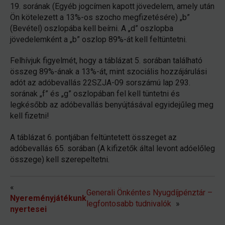
19. sorának (Egyéb jogcímen kapott jövedelem, amely után
Ön kötelezett a 13%-os szocho megfizetésére) „b”
(Bevétel) oszlopába kell beírni. A „d” oszlopba
jövedelemként a „b” oszlop 89%-át kell feltüntetni.
Felhívjuk figyelmét, hogy a táblázat 5. sorában található
összeg 89%-ának a 13%-át, mint szociális hozzájárulási
adót az adóbevallás 22SZJA-09 sorszámú lap 293.
sorának „f” és „g” oszlopában fel kell tüntetni és
legkésőbb az adóbevallás benyújtásával egyidejűleg meg
kell fizetni!
A táblázat 6. pontjában feltüntetett összeget az
adóbevallás 65. sorában (A kifizetők által levont adóelőleg
összege) kell szerepeltetni.
«
Generali Önkéntes Nyugdíjpénztár –
Nyereményjátékunk
legfontosabb tudnivalók
»
nyertesei