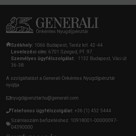
Székhely:
1066 Budapest, Teréz krt. 42-44.
Levelezési cím:
6701 Szeged, Pf. 97.
Személyes ügyfélszolgálat:
1132 Budapest, Váci út
36-38.
A szolgáltatást a Generali Önkéntes Nyugdíjpénztár
nyújtja.
nyugdijpenztar.hu@generali.com
Telefonos ügyfélszolgálat:
+36 (1) 452 5444
Számlaszám befizetéshez: 10918001-00000097-
04390000