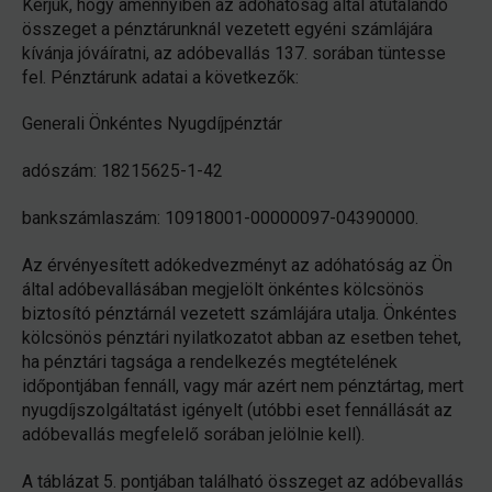
Kérjük, hogy amennyiben az adóhatóság által átutalandó
összeget a pénztárunknál vezetett egyéni számlájára
kívánja jóváíratni, az adóbevallás 137. sorában tüntesse
fel. Pénztárunk adatai a következők:
Generali Önkéntes Nyugdíjpénztár
adószám: 18215625-1-42
bankszámlaszám: 10918001-00000097-04390000.
Az érvényesített adókedvezményt az adóhatóság az Ön
által adóbevallásában megjelölt önkéntes kölcsönös
biztosító pénztárnál vezetett számlájára utalja. Önkéntes
kölcsönös pénztári nyilatkozatot abban az esetben tehet,
ha pénztári tagsága a rendelkezés megtételének
időpontjában fennáll, vagy már azért nem pénztártag, mert
nyugdíjszolgáltatást igényelt (utóbbi eset fennállását az
adóbevallás megfelelő sorában jelölnie kell).
A táblázat 5. pontjában található összeget az adóbevallás