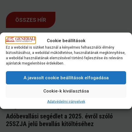
ÖSSZES HÍR
További bejegyzések
Cookie beállítások
Ez a weboldal is sütiket használ a kényelmes felhasználói élmény
biztosításához, a weboldal működtetése, használatának megkönnyítése,
Ügyfélszolgálatunk nyitvatartása augusztus 8-
a weboldal használatának elemzésével történő fejlesztése és releváns
ajánlatok megjelenítése érdekében.
án
Intézze digitálisan, nyerjen milliókat!
A javasolt cookie beállítások elfogadása
Változások az Alapszabályban 2026.05.27-
Cookie-k kiválasztása
étől
Adatvédelmi irányelvek
Meghívó küldöttközgyűlésre 2026.05.27.
Adóbevallási segédlet a 2025. évről szóló
25SZJA jelű bevallás kitöltéséhez