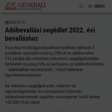
Kilépés
MENÜ
a
tartalomba
2023.01.31.
Adóbevallási segédlet 2022. évi
bevalláshoz
A postázott adóigazolásunkban található táblázat 4.
pontjában szereplő összeg 20%-át az adóbevallás
131.sorába (Az önkéntes kölcsönös nyugdíjpénztárba
befizetett összeg 20%-a) kell beírni, az adókedvezmény
– alábbiakban részletezett – felső határának
figyelembevételével.
Az önkéntes nyugdíjpénztári, valamint az
egészségpénztári és önsegélyező pénztári
adókedvezmények együttes összegének felső határa
150 000 Ft/év lehet.