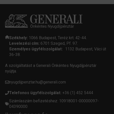
Székhely:
1066 Budapest, Teréz krt. 42-44.
Levelezési cím:
6701 Szeged, Pf. 97.
Személyes ügyfélszolgálat:
1132 Budapest, Váci út
36-38.
A szolgáltatást a Generali Önkéntes Nyugdíjpénztár
nyújtja.
nyugdijpenztar.hu@generali.com
Telefonos ügyfélszolgálat:
+36 (1) 452 5444
Számlaszám befizetéshez: 10918001-00000097-
04390000