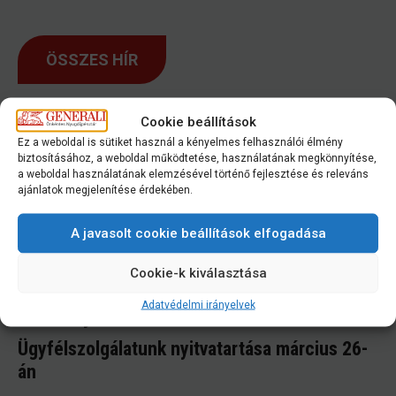
ÖSSZES HÍR
További bejegyzések
Cookie beállítások
Ez a weboldal is sütiket használ a kényelmes felhasználói élmény
biztosításához, a weboldal működtetése, használatának megkönnyítése,
Intézze digitálisan, nyerjen milliókat!
a weboldal használatának elemzésével történő fejlesztése és releváns
ajánlatok megjelenítése érdekében.
Változások az Alapszabályban 2026.05.27-
étől
A javasolt cookie beállítások elfogadása
Meghívó küldöttközgyűlésre 2026.05.27.
Cookie-k kiválasztása
Adóbevallási segédlet a 2025. évről szóló
Adatvédelmi irányelvek
25SZJA jelű bevallás kitöltéséhez
Ügyfélszolgálatunk nyitvatartása március 26-
án