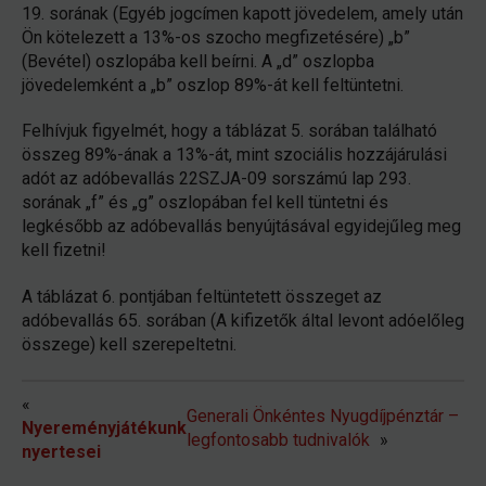
19. sorának (Egyéb jogcímen kapott jövedelem, amely után
Ön kötelezett a 13%-os szocho megfizetésére) „b”
(Bevétel) oszlopába kell beírni. A „d” oszlopba
jövedelemként a „b” oszlop 89%-át kell feltüntetni.
Felhívjuk figyelmét, hogy a táblázat 5. sorában található
összeg 89%-ának a 13%-át, mint szociális hozzájárulási
adót az adóbevallás 22SZJA-09 sorszámú lap 293.
sorának „f” és „g” oszlopában fel kell tüntetni és
legkésőbb az adóbevallás benyújtásával egyidejűleg meg
kell fizetni!
A táblázat 6. pontjában feltüntetett összeget az
adóbevallás 65. sorában (A kifizetők által levont adóelőleg
összege) kell szerepeltetni.
«
Generali Önkéntes Nyugdíjpénztár –
Nyereményjátékunk
legfontosabb tudnivalók
»
nyertesei