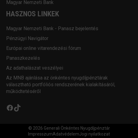
Magyar Nemzeti Bank
HASZNOS LINKEK
Magyar Nemzeti Bank - Panasz bejelentés
Pénzügyi Navigátor
Európai online vitarendezési fórum
Panaszkezelés
Az adathalászat veszélyei
Az MNB ajánlása az önkéntes nyugdíjpénztárak
választható portfóliós rendszerének kialakításáról,
működtetéséről
Facebook
TikTok
© 2026 Generali Önkéntes Nyugdíjpénztár
Impresszum
Adatvédelem
Jogi nyilatkozat