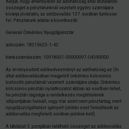
Kérjük, hogy amennyiben az adóhatóság által átutalandó
összeget a pénztárunknál vezetett egyéni számlájára
kívánja jóváíratni, az adóbevallás 137. sorában tüntesse
fel. Pénztárunk adatai a következők:
Generali Önkéntes Nyugdíjpénztár
adószám: 18215625-1-42
bankszámlaszám: 10918001-00000097-04390000.
Az érvényesített adókedvezményt az adóhatóság az Ön
által adóbevallásában megjelölt önkéntes kölcsönös
biztosító pénztárnál vezetett számlájára utalja. Önkéntes
kölcsönös pénztári nyilatkozatot abban az esetben tehet,
ha pénztári tagsága a rendelkezés megtételének
időpontjában fennáll, vagy már azért nem pénztártag, mert
nyugdíjszolgáltatást igényelt (utóbbi eset fennállását az
adóbevallás megfelelő sorában jelölnie kell).
A táblázat 5. pontjában található összeget az adóbevallás