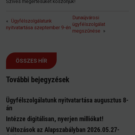
Szíves megértésüket köszönjük!
Dunaújvárosi
«
Ügyfélszolgálatunk
ügyfélszolgálat
nyitvatartása szeptember 9-én
megszűnése
»
ÖSSZES HÍR
További bejegyzések
Ügyfélszolgálatunk nyitvatartása augusztus 8-
án
Intézze digitálisan, nyerjen milliókat!
Változások az Alapszabályban 2026.05.27-