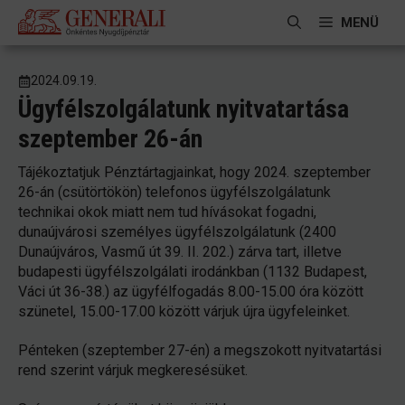
Kilépés
MENÜ
a
tartalomba
2024.09.19.
Ügyfélszolgálatunk nyitvatartása
szeptember 26-án
Tájékoztatjuk Pénztártagjainkat, hogy 2024. szeptember
26-án (csütörtökön) telefonos ügyfélszolgálatunk
technikai okok miatt nem tud hívásokat fogadni,
dunaújvárosi személyes ügyfélszolgálatunk (2400
Dunaújváros, Vasmű út 39. II. 202.) zárva tart, illetve
budapesti ügyfélszolgálati irodánkban (1132 Budapest,
Váci út 36-38.) az ügyfélfogadás 8.00-15.00 óra között
szünetel, 15.00-17.00 között várjuk újra ügyfeleinket.
Pénteken (szeptember 27-én) a megszokott nyitvatartási
rend szerint várjuk megkeresésüket.