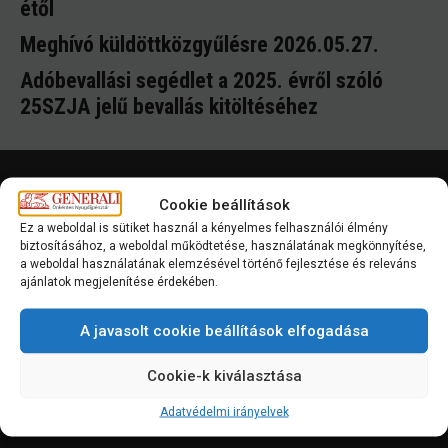
étől
Meghívó küldöttközgyűlésre 2026.05.27.
Adóbevallási segédlet a 2025. évről szóló
25SZJA jelű bevallás kitöltéséhez
Cookie beállítások
Ez a weboldal is sütiket használ a kényelmes felhasználói élmény
biztosításához, a weboldal működtetése, használatának megkönnyítése,
a weboldal használatának elemzésével történő fejlesztése és releváns
Székhely:
1066 Budapest, Teréz krt. 42-44.
ajánlatok megjelenítése érdekében.
Levelezési cím:
6701 Szeged, Pf. 97.
Személyes ügyfélszolgálat:
1132 Budapest, Váci út
A javasolt cookie beállítások elfogadása
36-38.
Cookie-k kiválasztása
A szolgáltatást a Generali Önkéntes Nyugdíjpénztár
nyújtja.
Adatvédelmi irányelvek